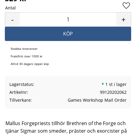
Antal
Lägg 
-
+
KÖP
Snabba leveranser
Fraktfritt över 1000 kr
Alltid 30 dagars öppet köp
Lagerstatus
1 st i lager
Artikelnr
99120202062
Tillverkare
Games Workshop Mail Order
Mallus Forgepriests tillhör Brethren of the Forge och
tjänar Sigmar som smeder, präster och exorcister på