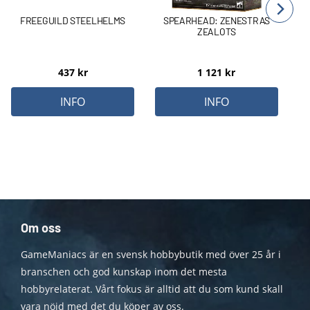
FREEGUILD STEELHELMS
SPEARHEAD: ZENESTRAS
ZEALOTS
437
kr
1 121
kr
INFO
INFO
Om oss
GameManiacs är en svensk hobbybutik med över 25 år i
branschen och god kunskap inom det mesta
hobbyrelaterat. Vårt fokus är alltid att du som kund skall
vara nöjd med det du köper av oss.