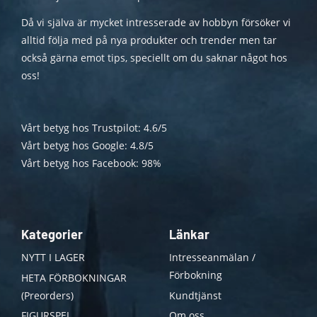
Då vi själva är mycket intresserade av hobbyn försöker vi
alltid följa med på nya produkter och trender men tar
också gärna emot tips, speciellt om du saknar något hos
oss!
Vårt betyg hos Trustpilot: 4.6/5
Vårt betyg hos Google: 4.8/5
Vårt betyg hos Facebook: 98%
Kategorier
Länkar
NYTT I LAGER
Intresseanmälan /
Förbokning
HETA FÖRBOKNINGAR
(Preorders)
Kundtjänst
FIGURSPEL
Om oss