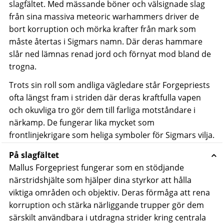
slagfältet. Med mässande böner och välsignade slag
från sina massiva meteoric warhammers driver de
bort korruption och mörka krafter från mark som
måste återtas i Sigmars namn. Där deras hammare
slår ned lämnas renad jord och förnyat mod bland de
trogna.
Trots sin roll som andliga vägledare står Forgepriests
ofta längst fram i striden där deras kraftfulla vapen
och okuvliga tro gör dem till farliga motståndare i
närkamp. De fungerar lika mycket som
frontlinjekrigare som heliga symboler för Sigmars vilja.
På slagfältet
Mallus Forgepriest fungerar som en stödjande
närstridshjälte som hjälper dina styrkor att hålla
viktiga områden och objektiv. Deras förmåga att rena
korruption och stärka närliggande trupper gör dem
särskilt användbara i utdragna strider kring centrala