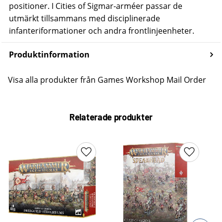
positioner.
I Cities of Sigmar-arméer passar de
utmärkt tillsammans med disciplinerade
infanteriformationer och andra frontlinjeenheter.
Produktinformation
Visa alla produkter från Games Workshop Mail Order
Relaterade produkter
Lägg till i favoriter
Lägg till 