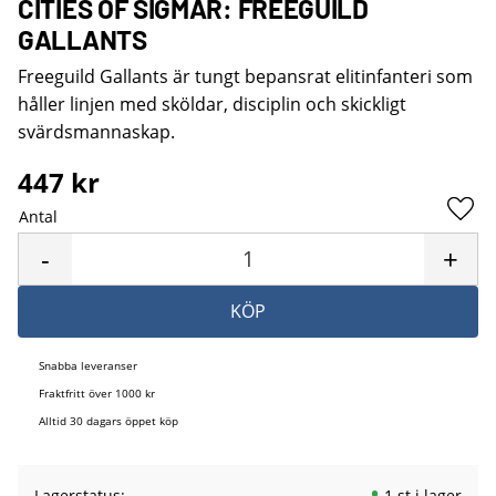
CITIES OF SIGMAR: FREEGUILD
GALLANTS
Freeguild Gallants är tungt bepansrat elitinfanteri som
håller linjen med sköldar, disciplin och skickligt
svärdsmannaskap.
447
kr
Antal
Lägg 
-
+
KÖP
Snabba leveranser
Fraktfritt över 1000 kr
Alltid 30 dagars öppet köp
Lagerstatus
1 st i lager