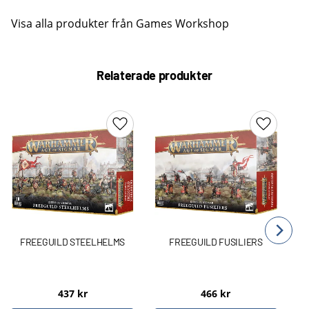
Visa alla produkter från Games Workshop
Relaterade produkter
Lägg till i favoriter
Lägg till 
FREEGUILD STEELHELMS
FREEGUILD FUSILIERS
437
kr
466
kr