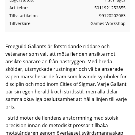
Artikelnr
5011921252855
Tillv. artikelnr
99120202063
Tillverkare
Games Workshop
Freeguild Gallants är fotstridande riddare och
veteraner som valt att möta fienden ansikte mot
ansikte snarare än från hästryggen. Med breda
sköldar, utsmyckade rustningar och välbalanserade
vapen marscherar de fram som levande symboler för
disciplin och mod inom Cities of Sigmar. Varje Gallant
bär sin egen heraldik och stridsstil, men alla delar
samma okuvliga beslutsamhet att hålla linjen till varje
pris.
I strid möter de fiendens anstormning med stoisk
precision innan de metodiskt pressar tillbaka
motståndaren genom överlägset svärdsmannaskap