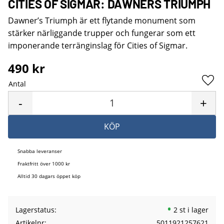
CITIES OF SIGMAR: DAWNERS TRIUMPH
Dawner’s Triumph är ett flytande monument som
stärker närliggande trupper och fungerar som ett
imponerande terränginslag för Cities of Sigmar.
490
kr
Antal
Lägg 
-
+
KÖP
Snabba leveranser
Fraktfritt över 1000 kr
Alltid 30 dagars öppet köp
Lagerstatus
2 st i lager
Artikelnr
5011921257621