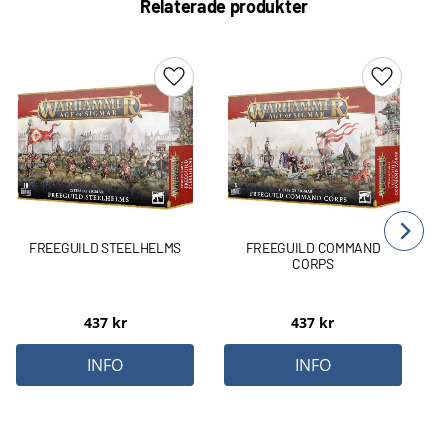
Relaterade produkter
Lägg till i favoriter
Lägg till 
FREEGUILD STEELHELMS
FREEGUILD COMMAND
CORPS
437
kr
437
kr
INFO
INFO