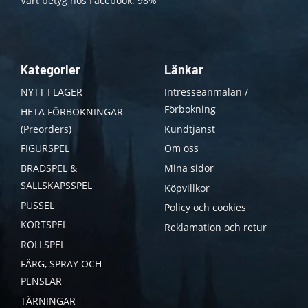
Vårt betyg hos Facebook: 98%
Kategorier
Länkar
NYTT I LAGER
Intresseanmälan /
Förbokning
HETA FÖRBOKNINGAR
(Preorders)
Kundtjänst
FIGURSPEL
Om oss
BRÄDSPEL &
Mina sidor
SÄLLSKAPSSPEL
Köpvillkor
PUSSEL
Policy och cookies
KORTSPEL
Reklamation och retur
ROLLSPEL
FÄRG, SPRAY OCH
PENSLAR
TÄRNINGAR