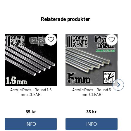
Relaterade produkter
Lägg till i favoriter
Lägg till 
Acrylic Rods - Round 1.6
Acrylic Rods - Round 5
mm CLEAR
mm CLEAR
35
kr
35
kr
INFO
INFO