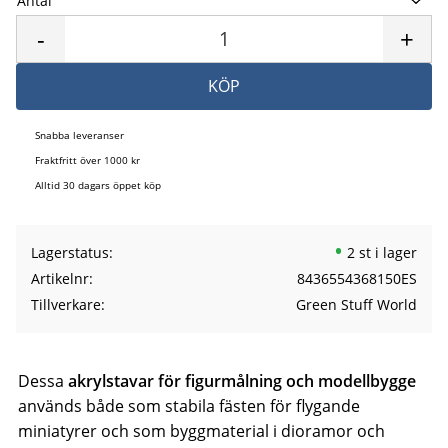
Antal
Lägg 
-
+
KÖP
Snabba leveranser
Fraktfritt över 1000 kr
Alltid 30 dagars öppet köp
Lagerstatus
2 st i lager
Artikelnr
8436554368150ES
Tillverkare
Green Stuff World
Dessa
akrylstavar för figurmålning och modellbygge
används både som stabila fästen för flygande
miniatyrer och som byggmaterial i dioramor och