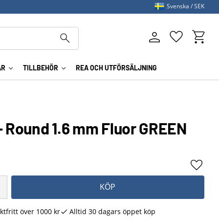
Svenska
SEK
Kundva
Favoriter
AR
TILLBEHÖR
REA OCH UTFÖRSÄLJNING
 - Round 1.6 mm Fluor GREEN
Lägg ti
KÖP
ktfritt över 1000 kr
Alltid 30 dagars öppet köp