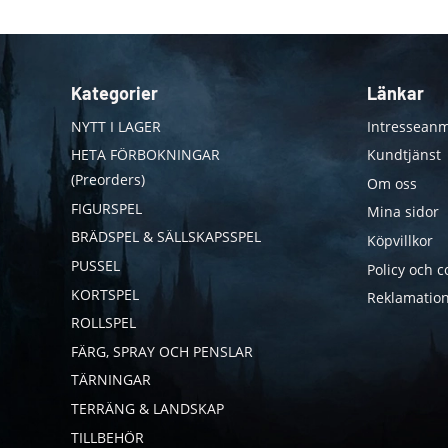
Kategorier
Länkar
NYTT I LAGER
Intresseanm
HETA FÖRBOKNINGAR
Kundtjänst
(Preorders)
Om oss
FIGURSPEL
Mina sidor
BRÄDSPEL & SÄLLSKAPSSPEL
Köpvillkor
PUSSEL
Policy och c
KORTSPEL
Reklamation
ROLLSPEL
FÄRG, SPRAY OCH PENSLAR
TÄRNINGAR
TERRÄNG & LANDSKAP
TILLBEHÖR