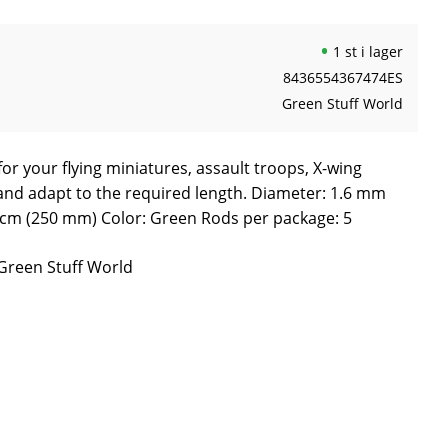
1 st i lager
8436554367474ES
Green Stuff World
for your flying miniatures, assault troops, X-wing
 and adapt to the required length. Diameter: 1.6 mm
5 cm (250 mm) Color: Green Rods per package: 5
 Green Stuff World