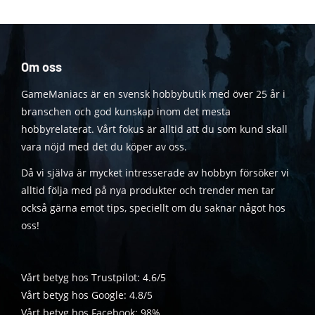
Om oss
GameManiacs är en svensk hobbybutik med över 25 år i
branschen och god kunskap inom det mesta
hobbyrelaterat. Vårt fokus är alltid att du som kund skall
vara nöjd med det du köper av oss.
Då vi själva är mycket intresserade av hobbyn försöker vi
alltid följa med på nya produkter och trender men tar
också gärna emot tips, speciellt om du saknar något hos
oss!
Vårt betyg hos Trustpilot: 4.6/5
Vårt betyg hos Google: 4.8/5
Vårt betyg hos Facebook: 98%