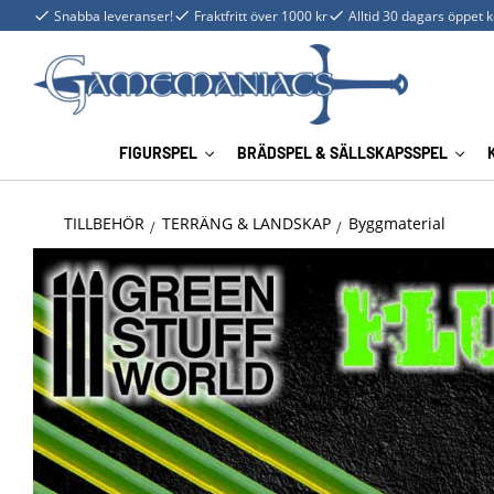
Snabba leveranser!
Fraktfritt över 1000 kr
Alltid 30 dagars öppet 
FIGURSPEL
BRÄDSPEL & SÄLLSKAPSSPEL
TILLBEHÖR
TERRÄNG & LANDSKAP
Byggmaterial