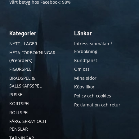
Vårt betyg hos Facebook: 98%
Kategorier
Länkar
NYTT I LAGER
Intresseanmälan /
Förbokning
HETA FÖRBOKNINGAR
(Preorders)
Kundtjänst
FIGURSPEL
Om oss
BRÄDSPEL &
Mina sidor
SÄLLSKAPSSPEL
Köpvillkor
PUSSEL
Policy och cookies
KORTSPEL
Reklamation och retur
ROLLSPEL
FÄRG, SPRAY OCH
PENSLAR
TÄRNINGAR