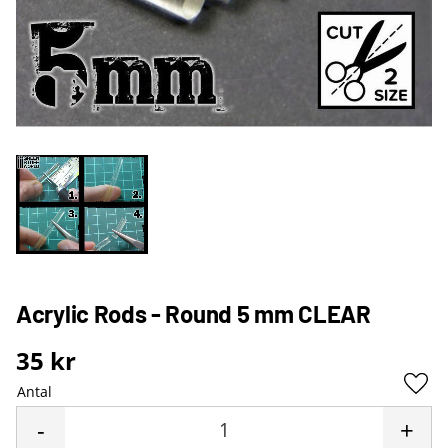
Acrylic Rods - Round 5 mm CLEAR
35
kr
Antal
Lägg 
-
+