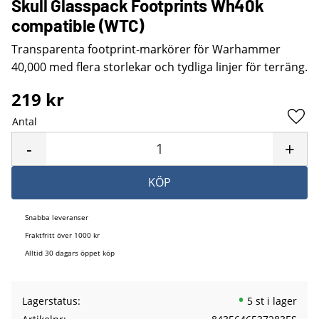
Skull Glasspack Footprints Wh40k
compatible (WTC)
Transparenta footprint-markörer för Warhammer
40,000 med flera storlekar och tydliga linjer för terräng.
219
kr
Antal
Lägg 
-
+
KÖP
Snabba leveranser
Fraktfritt över 1000 kr
Alltid 30 dagars öppet köp
Lagerstatus
5 st i lager