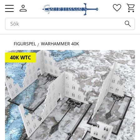
Kundv
Favorit
Meny
FIGURSPEL
WARHAMMER 40K
40K WTC