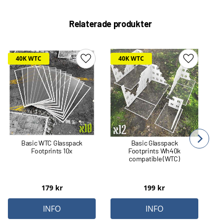
Relaterade produkter
40K WTC
40K WTC
Lägg till i favoriter
Lägg till 
Basic WTC Glasspack
Basic Glasspack
Footprints 10x
Footprints Wh40k
compatible (WTC)
179
kr
199
kr
INFO
INFO