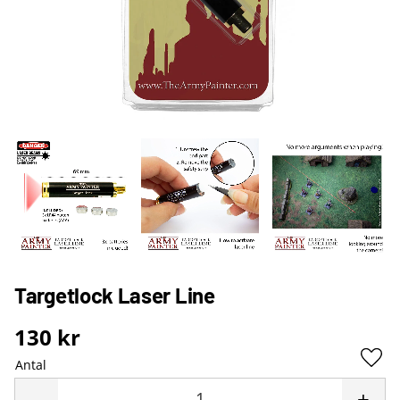
Targetlock Laser Line
130
kr
Antal
Lägg 
-
+