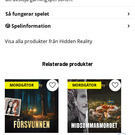
Så fungerar spelet
🎲 Spelinformation
Visa alla produkter från Hidden Reality
Relaterade produkter
MORDGÅTOR
MORDGÅTOR
Lägg till i favoriter
Lägg till 