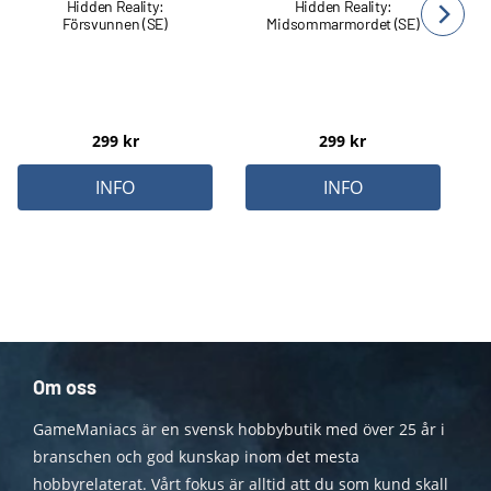
Hidden Reality:
Hidden Reality:
Försvunnen (SE)
Midsommarmordet (SE)
299
kr
299
kr
INFO
INFO
Om oss
GameManiacs är en svensk hobbybutik med över 25 år i
branschen och god kunskap inom det mesta
hobbyrelaterat. Vårt fokus är alltid att du som kund skall