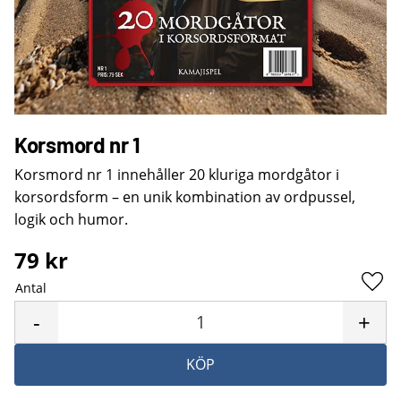
Korsmord nr 1
Korsmord nr 1 innehåller 20 kluriga mordgåtor i
korsordsform – en unik kombination av ordpussel,
logik och humor.
79
kr
Antal
Lägg 
-
+
KÖP