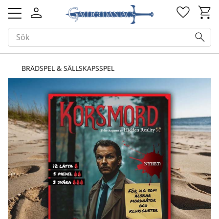
Kundv
Favorit
Meny
BRÄDSPEL & SÄLLSKAPSSPEL