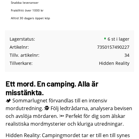
Snabba leveranser
Fraktfritt över 1000 kr
Alltid 30 dagars öppet köp
Lagerstatus
6 st i lager
Artikelnr
7350157490227
Tillv. artikelnr
34
Tillverkare
Hidden Reality
Ett mord. En camping. Alla är
misstänkta.
🏕️ Sommarlugnet förvandlas till en intensiv
mordutredning. 🕵️ Följ ledtrådarna, analysera bevisen
och avslöja mördaren. 🔦 Perfekt för dig som älskar
realistiska mordmysterier och kluriga utredningar.
Hidden Reality: Campingmordet tar er till en till synes