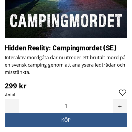
Hidden Reality: Campingmordet (SE)
Interaktiv mordgåta där ni utreder ett brutalt mord på
en svensk camping genom att analysera ledtrådar och
misstänkta.
299
kr
Antal
Lägg 
-
+
KÖP