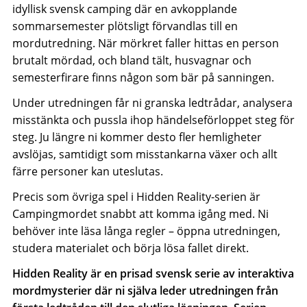
idyllisk svensk camping där en avkopplande
sommarsemester plötsligt förvandlas till en
mordutredning. När mörkret faller hittas en person
brutalt mördad, och bland tält, husvagnar och
semesterfirare finns någon som bär på sanningen.
Under utredningen får ni granska ledtrådar, analysera
misstänkta och pussla ihop händelseförloppet steg för
steg. Ju längre ni kommer desto fler hemligheter
avslöjas, samtidigt som misstankarna växer och allt
färre personer kan uteslutas.
Precis som övriga spel i Hidden Reality-serien är
Campingmordet snabbt att komma igång med. Ni
behöver inte läsa långa regler – öppna utredningen,
studera materialet och börja lösa fallet direkt.
Hidden Reality är en prisad svensk serie av interaktiva
mordmysterier där ni själva leder utredningen från