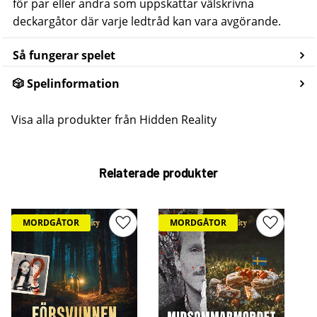
för par eller andra som uppskattar välskrivna
deckargåtor där varje ledtråd kan vara avgörande.
Så fungerar spelet
🎲 Spelinformation
Visa alla produkter från Hidden Reality
Relaterade produkter
MORDGÅTOR
MORDGÅTOR
Lägg till i favoriter
Lägg till 