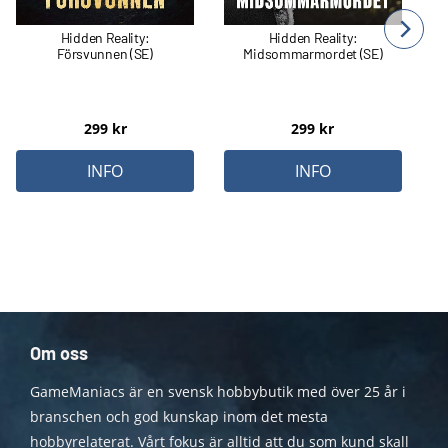
Hidden Reality:
Hidden Reality:
Försvunnen (SE)
Midsommarmordet (SE)
299
kr
299
kr
INFO
INFO
Om oss
GameManiacs är en svensk hobbybutik med över 25 år i
branschen och god kunskap inom det mesta
hobbyrelaterat. Vårt fokus är alltid att du som kund skall