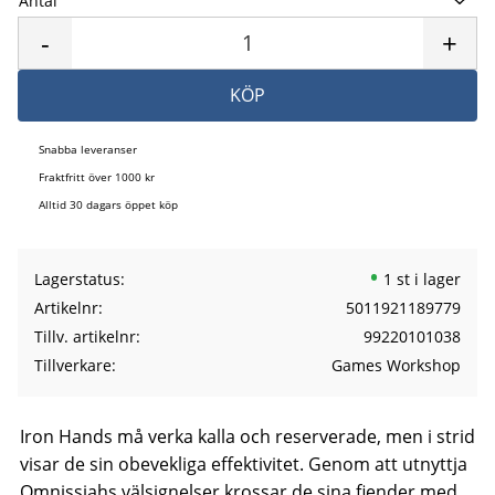
Antal
Lägg 
-
+
KÖP
Snabba leveranser
Fraktfritt över 1000 kr
Alltid 30 dagars öppet köp
Lagerstatus
1 st i lager
Artikelnr
5011921189779
Tillv. artikelnr
99220101038
Tillverkare
Games Workshop
Iron Hands må verka kalla och reserverade, men i strid
visar de sin obevekliga effektivitet. Genom att utnyttja
Omnissiahs välsignelser krossar de sina fiender med