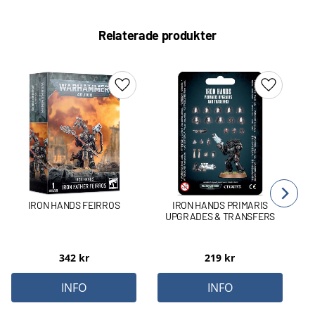
Relaterade produkter
Lägg till i favoriter
Lägg till 
IRON HANDS FEIRROS
IRON HANDS PRIMARIS
UPGRADES & TRANSFERS
342
kr
219
kr
INFO
INFO