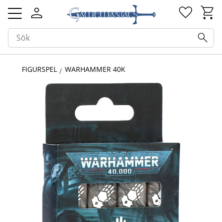
Kundv
Favorit
Meny
FIGURSPEL
WARHAMMER 40K