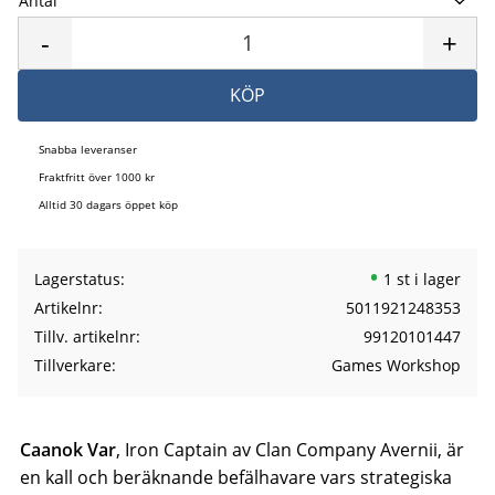
Antal
Lägg 
-
+
KÖP
Snabba leveranser
Fraktfritt över 1000 kr
Alltid 30 dagars öppet köp
Lagerstatus
1 st i lager
Artikelnr
5011921248353
Tillv. artikelnr
99120101447
Tillverkare
Games Workshop
Caanok Var
, Iron Captain av Clan Company Avernii, är
en kall och beräknande befälhavare vars strategiska