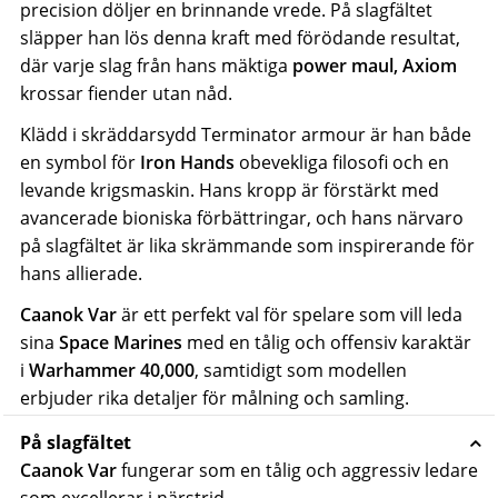
precision döljer en brinnande vrede. På slagfältet
släpper han lös denna kraft med förödande resultat,
där varje slag från hans mäktiga
power maul, Axiom
krossar fiender utan nåd.
Klädd i skräddarsydd Terminator armour är han både
en symbol för
Iron Hands
obevekliga filosofi och en
levande krigsmaskin. Hans kropp är förstärkt med
avancerade bioniska förbättringar, och hans närvaro
på slagfältet är lika skrämmande som inspirerande för
hans allierade.
Caanok Var
är ett perfekt val för spelare som vill leda
sina
Space Marines
med en tålig och offensiv karaktär
i
Warhammer 40,000
, samtidigt som modellen
erbjuder rika detaljer för målning och samling.
På slagfältet
Caanok Var
fungerar som en tålig och aggressiv ledare
som excellerar i närstrid.