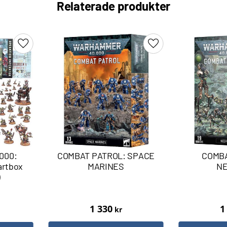
Relaterade produkter
Lägg till i favoriter
Lägg till i favoriter
000:
COMBAT PATROL: SPACE
COMBA
rtbox
MARINES
N
)
1 330
1
kr