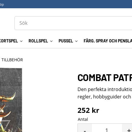
köp
KORTSPEL
ROLLSPEL
PUSSEL
FÄRG, SPRAY OCH PENSL
- TILLBEHÖR
COMBAT PATR
Den perfekta introdukti
regler, hobbyguider och
252
kr
Antal
-
+