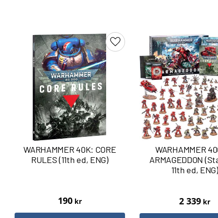
Lägg till i favoriter
WARHAMMER 40K: CORE
WARHAMMER 40
RULES (11th ed, ENG)
ARMAGEDDON (Sta
11th ed, ENG
190
2 339
kr
kr