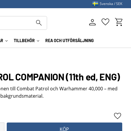
Svenska
SEK
Kundva
Favoriter
AR
TILLBEHÖR
REA OCH UTFÖRSÄLJNING
OL COMPANION (11th ed, ENG)
onen till Combat Patrol och Warhammer 40,000 – med
 bakgrundsmaterial.
Lägg ti
KÖP