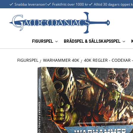
Snabba leveranser!
Fraktfritt över 1000 kr
Alltid 30 dagars öppet 
FIGURSPEL
BRÄDSPEL & SÄLLSKAPSSPEL
FIGURSPEL
WARHAMMER 40K
40K REGLER - CODEXAR 