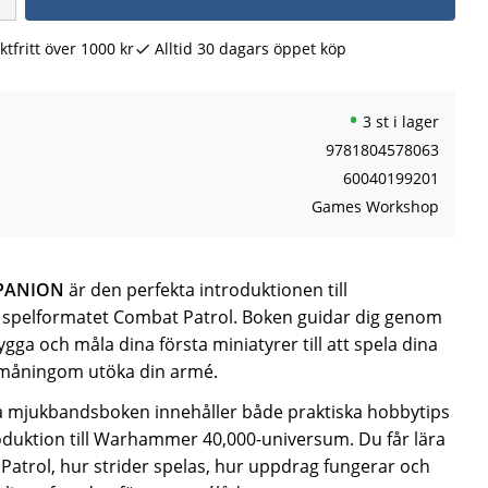
ktfritt över 1000 kr
Alltid 30 dagars öppet köp
3 st i lager
9781804578063
60040199201
Games Workshop
PANION
är den perfekta introduktionen till
pelformatet Combat Patrol. Boken guidar dig genom
gga och måla dina första miniatyrer till att spela dina
småningom utöka din armé.
a mjukbandsboken innehåller både praktiska hobbytips
duktion till Warhammer 40,000-universum. Du får lära
Patrol, hur strider spelas, hur uppdrag fungerar och