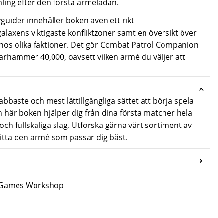
ling efter den första armélådan.
guider innehåller boken även ett rikt
laxens viktigaste konfliktzoner samt en översikt över
nos olika faktioner. Det gör Combat Patrol Companion
 Warhammer 40,000, oavsett vilken armé du väljer att
bbaste och mest lättillgängliga sättet att börja spela
är boken hjälper dig från dina första matcher hela
och fullskaliga slag. Utforska gärna vårt sortiment av
hitta den armé som passar dig bäst.
ån Games Workshop