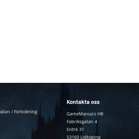
Kontakta oss
älan / Förbokning
GameManiacs HB
Fabriksgatan 4
Entré 31
53160 Lidköping