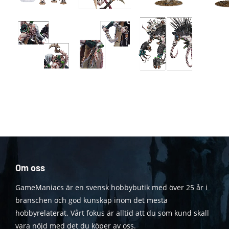
Om oss
GameManiacs är en svensk hobbybutik med över 25 år i
branschen och god kunskap inom det mesta
hobbyrelaterat. Vårt fokus är alltid att du som kund skall
vara nöjd med det du köper av oss.