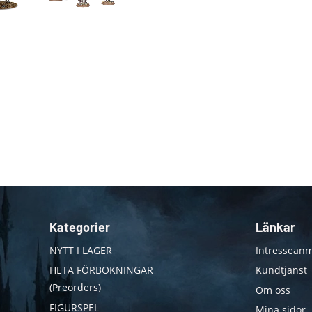
Kategorier
Länkar
NYTT I LAGER
Intresseanm
HETA FÖRBOKNINGAR
Kundtjänst
(Preorders)
Om oss
FIGURSPEL
Mina sidor