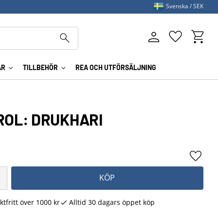
Svenska
SEK
Kundva
Favoriter
AR
TILLBEHÖR
REA OCH UTFÖRSÄLJNING
ROL: DRUKHARI
Lägg ti
KÖP
ktfritt över 1000 kr
Alltid 30 dagars öppet köp