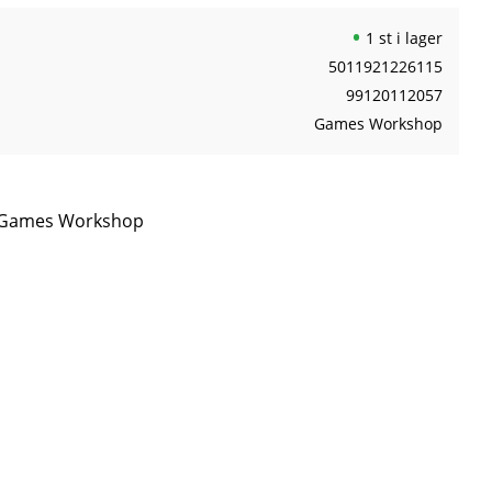
1 st i lager
5011921226115
99120112057
Games Workshop
ån Games Workshop