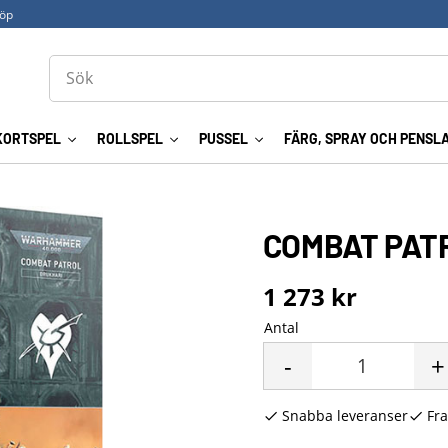
köp
KORTSPEL
ROLLSPEL
PUSSEL
FÄRG, SPRAY OCH PENSL
COMBAT PAT
1 273
kr
Antal
-
+
Snabba leveranser
Fra