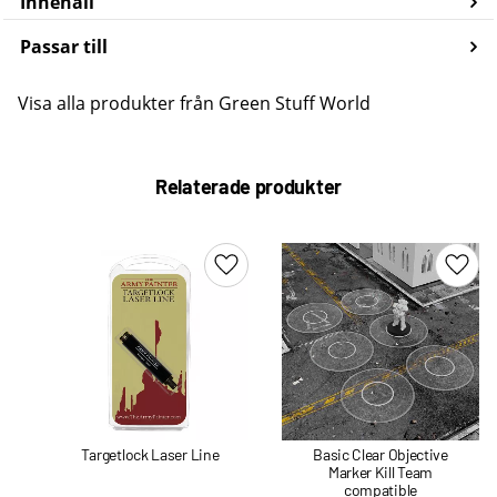
Innehåll
Passar till
Visa alla produkter från Green Stuff World
Relaterade produkter
Lägg till i favoriter
Lägg 
Targetlock Laser Line
Basic Clear Objective
Marker Kill Team
compatible