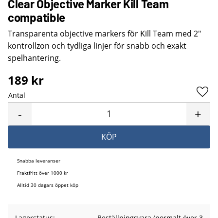
Clear Objective Marker Kill Team
compatible
Transparenta objective markers för Kill Team med 2″
kontrollzon och tydliga linjer för snabb och exakt
spelhantering.
189
kr
Antal
Lägg 
-
+
KÖP
Snabba leveranser
Fraktfritt över 1000 kr
Alltid 30 dagars öppet köp
Lagerstatus
Beställningsvara (normalt över 3