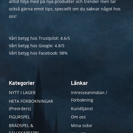
alltid följa med på nya produkter och trender men tar
också gärna emot tips, speciellt om du saknar något hos
oss!
Vårt betyg hos Trustpilot: 4.6/5
Vårt betyg hos Google: 4.8/5
Vårt betyg hos Facebook: 98%
Kategorier
Länkar
NYTT I LAGER
Intresseanmälan /
Förbokning
HETA FÖRBOKNINGAR
(Preorders)
Kundtjänst
FIGURSPEL
Om oss
BRÄDSPEL &
Mina sidor
SÄLLSKAPSSPEL