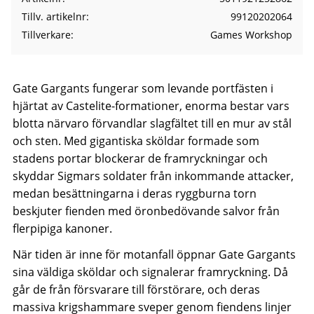
Tillv. artikelnr
99120202064
Tillverkare
Games Workshop
Gate Gargants fungerar som levande portfästen i
hjärtat av Castelite-formationer, enorma bestar vars
blotta närvaro förvandlar slagfältet till en mur av stål
och sten. Med gigantiska sköldar formade som
stadens portar blockerar de framryckningar och
skyddar Sigmars soldater från inkommande attacker,
medan besättningarna i deras ryggburna torn
beskjuter fienden med öronbedövande salvor från
flerpipiga kanoner.
När tiden är inne för motanfall öppnar Gate Gargants
sina väldiga sköldar och signalerar framryckning. Då
går de från försvarare till förstörare, och deras
massiva krigshammare sveper genom fiendens linjer