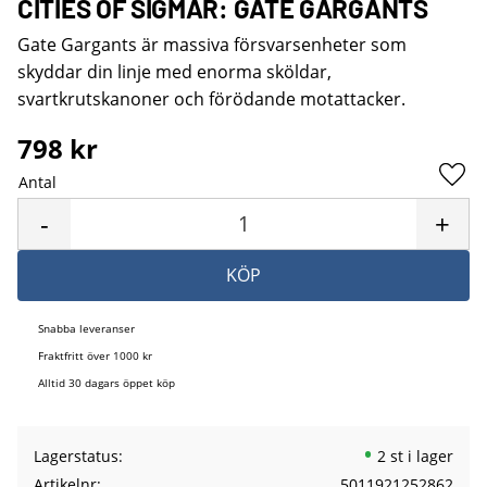
CITIES OF SIGMAR: GATE GARGANTS
Gate Gargants är massiva försvarsenheter som
skyddar din linje med enorma sköldar,
svartkrutskanoner och förödande motattacker.
798
kr
Antal
Lägg 
-
+
KÖP
Snabba leveranser
Fraktfritt över 1000 kr
Alltid 30 dagars öppet köp
Lagerstatus
2 st i lager
Artikelnr
5011921252862