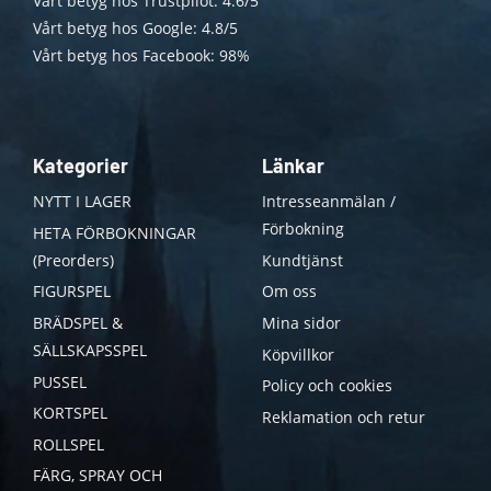
Vårt betyg hos Trustpilot: 4.6/5
Vårt betyg hos Google: 4.8/5
Vårt betyg hos Facebook: 98%
Kategorier
Länkar
NYTT I LAGER
Intresseanmälan /
Förbokning
HETA FÖRBOKNINGAR
(Preorders)
Kundtjänst
FIGURSPEL
Om oss
BRÄDSPEL &
Mina sidor
SÄLLSKAPSSPEL
Köpvillkor
PUSSEL
Policy och cookies
KORTSPEL
Reklamation och retur
ROLLSPEL
FÄRG, SPRAY OCH