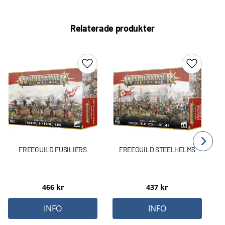
Relaterade produkter
Lägg till i favoriter
Lägg till 
FREEGUILD FUSILIERS
FREEGUILD STEELHELMS
466
kr
437
kr
INFO
INFO