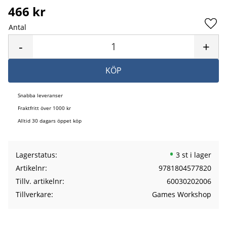
466
kr
Antal
Lägg 
-
+
KÖP
Snabba leveranser
Fraktfritt över 1000 kr
Alltid 30 dagars öppet köp
Lagerstatus
3 st i lager
Artikelnr
9781804577820
Tillv. artikelnr
60030202006
Tillverkare
Games Workshop