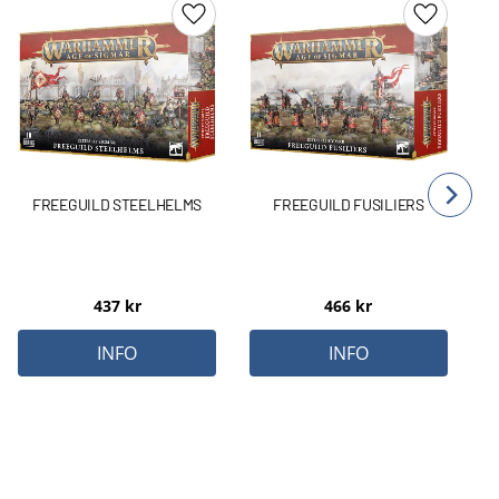
Lägg till i favoriter
Lägg till 
FREEGUILD STEELHELMS
FREEGUILD FUSILIERS
437
kr
466
kr
INFO
INFO