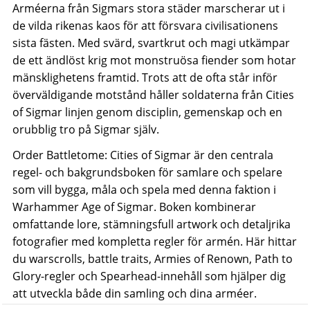
Arméerna från Sigmars stora städer marscherar ut i
de vilda rikenas kaos för att försvara civilisationens
sista fästen. Med svärd, svartkrut och magi utkämpar
de ett ändlöst krig mot monstruösa fiender som hotar
mänsklighetens framtid. Trots att de ofta står inför
överväldigande motstånd håller soldaterna från Cities
of Sigmar linjen genom disciplin, gemenskap och en
orubblig tro på Sigmar själv.
Order Battletome: Cities of Sigmar är den centrala
regel- och bakgrundsboken för samlare och spelare
som vill bygga, måla och spela med denna faktion i
Warhammer Age of Sigmar. Boken kombinerar
omfattande lore, stämningsfull artwork och detaljrika
fotografier med kompletta regler för armén. Här hittar
du warscrolls, battle traits, Armies of Renown, Path to
Glory-regler och Spearhead-innehåll som hjälper dig
att utveckla både din samling och dina arméer.