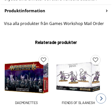
Produktinformation
Visa alla produkter från Games Workshop Mail Order
Relaterade produkter
Lägg till i favoriter
Lägg till 
DAEMONETTES
FIENDS OF SLAANESH