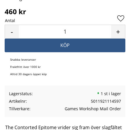
460
kr
Antal
Lägg 
-
+
KÖP
Snabba leveranser
Fraktfritt över 1000 kr
Alltid 30 dagars öppet köp
Lagerstatus
1 st i lager
Artikelnr
5011921114597
Tillverkare
Games Workshop Mail Order
The Contorted Epitome vrider sig fram över slagfältet