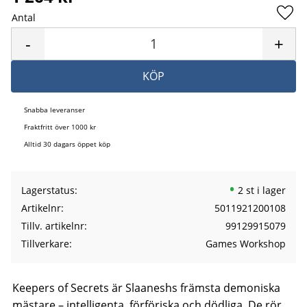
Antal
Lägg 
-
+
KÖP
Snabba leveranser
Fraktfritt över 1000 kr
Alltid 30 dagars öppet köp
Lagerstatus
2 st i lager
Artikelnr
5011921200108
Tillv. artikelnr
99129915079
Tillverkare
Games Workshop
Keepers of Secrets är Slaaneshs främsta demoniska
mästare – intelligenta, förföriska och dödliga. De rör