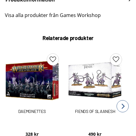
Visa alla produkter från Games Workshop
Relaterade produkter
Lägg till i favoriter
Lägg till 
DAEMONETTES
FIENDS OF SLAANESH
328
kr
490
kr