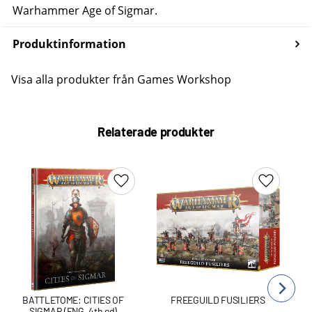
Warhammer Age of Sigmar.
Produktinformation
Visa alla produkter från Games Workshop
Relaterade produkter
Lägg till i favoriter
Lägg till 
BATTLETOME: CITIES OF
FREEGUILD FUSILIERS
SIGMAR (ENG, 4th ed)