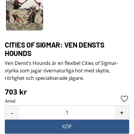
CITIES OF SIGMAR: VEN DENSTS
HOUNDS
Ven Denst’s Hounds är en flexibel Cities of Sigmar-
styrka som jagar övernaturliga hot med skytte,
rörlighet och specialiserade jägare.
703
kr
Antal
Lägg 
-
+
KÖP