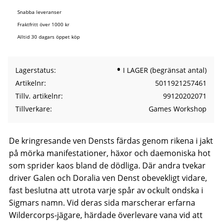
Snabba leveranser
Fraktfritt över 1000 kr
Alltid 30 dagars öppet köp
Lagerstatus
I LAGER (begränsat antal)
Artikelnr
5011921257461
Tillv. artikelnr
99120202071
Tillverkare
Games Workshop
De kringresande ven Densts färdas genom rikena i jakt
på mörka manifestationer, häxor och daemoniska hot
som sprider kaos bland de dödliga. Där andra tvekar
driver Galen och Doralia ven Denst obevekligt vidare,
fast beslutna att utrota varje spår av ockult ondska i
Sigmars namn. Vid deras sida marscherar erfarna
Wildercorps-jägare, härdade överlevare vana vid att