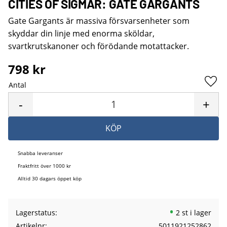
CITIES OF SIGMAR: GATE GARGANTS
Gate Gargants är massiva försvarsenheter som
skyddar din linje med enorma sköldar,
svartkrutskanoner och förödande motattacker.
798
kr
Antal
Lägg 
-
+
KÖP
Snabba leveranser
Fraktfritt över 1000 kr
Alltid 30 dagars öppet köp
Lagerstatus
2 st i lager
Artikelnr
5011921252862