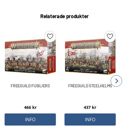
Relaterade produkter
Lägg till i favoriter
Lägg till 
FREEGUILD FUSILIERS
FREEGUILD STEELHELMS
466
kr
437
kr
INFO
INFO