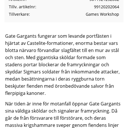
Tillv. artikelnr
99120202064
Tillverkare
Games Workshop
Gate Gargants fungerar som levande portfästen i
hjärtat av Castelite-formationer, enorma bestar vars
blotta närvaro förvandlar slagfältet till en mur av stål
och sten. Med gigantiska sköldar formade som
stadens portar blockerar de framryckningar och
skyddar Sigmars soldater från inkommande attacker,
medan besättningarna i deras ryggburna torn
beskjuter fienden med öronbedövande salvor från
flerpipiga kanoner.
När tiden är inne för motanfall öppnar Gate Gargants
sina väldiga sköldar och signalerar framryckning. Då
går de från försvarare till förstörare, och deras
massiva krigshammare sveper genom fiendens linjer