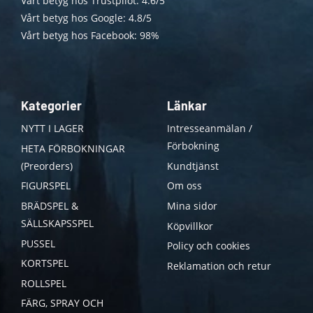
Vårt betyg hos Trustpilot: 4.6/5
Vårt betyg hos Google: 4.8/5
Vårt betyg hos Facebook: 98%
Kategorier
Länkar
NYTT I LAGER
Intresseanmälan /
Förbokning
HETA FÖRBOKNINGAR
(Preorders)
Kundtjänst
FIGURSPEL
Om oss
BRÄDSPEL &
Mina sidor
SÄLLSKAPSSPEL
Köpvillkor
PUSSEL
Policy och cookies
KORTSPEL
Reklamation och retur
ROLLSPEL
FÄRG, SPRAY OCH