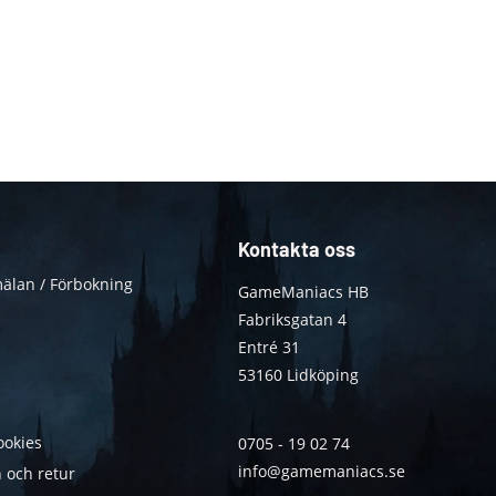
Kontakta oss
älan / Förbokning
GameManiacs HB
Fabriksgatan 4
Entré 31
53160 Lidköping
ookies
0705 - 19 02 74
info@gamemaniacs.se
 och retur