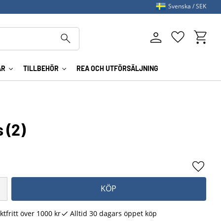
Svenska
SEK
Kundva
Favoriter
AR
TILLBEHÖR
REA OCH UTFÖRSÄLJNING
 (2)
Lägg ti
KÖP
ktfritt över 1000 kr
Alltid 30 dagars öppet köp