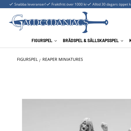
Snabba leveranser!
Fraktfritt över 1000 kr
Alltid 30 dagars öppet 
FIGURSPEL
BRÄDSPEL & SÄLLSKAPSSPEL
FIGURSPEL
REAPER MINIATURES