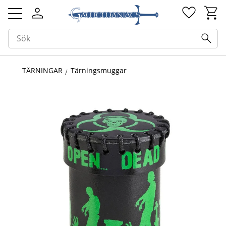
Kundv
Favorit
Meny
TÄRNINGAR
Tärningsmuggar