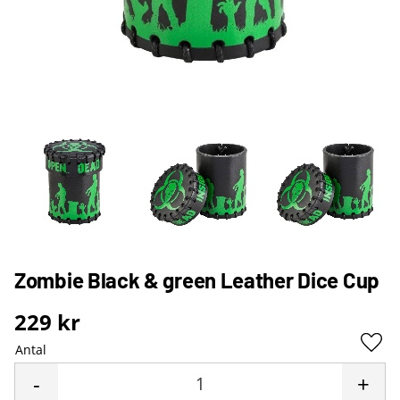
Zombie Black & green Leather Dice Cup
229
kr
Antal
Lägg 
-
+