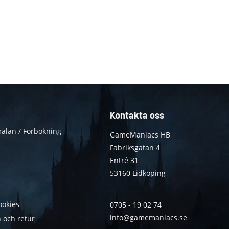
Kontakta oss
älan / Förbokning
GameManiacs HB
Fabriksgatan 4
Entré 31
53160 Lidköping
ookies
0705 - 19 02 74
info@gamemaniacs.se
 och retur