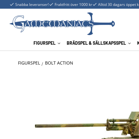
Snabba leveranser!
Fraktfritt över 1000 kr
Alltid 30 dagars öppet 
FIGURSPEL
BRÄDSPEL & SÄLLSKAPSSPEL
FIGURSPEL
BOLT ACTION