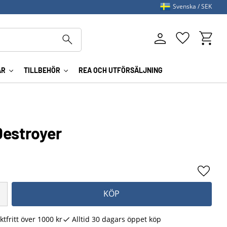
Svenska
SEK
Kundva
Favoriter
AR
TILLBEHÖR
REA OCH UTFÖRSÄLJNING
Destroyer
Lägg ti
KÖP
ktfritt över 1000 kr
Alltid 30 dagars öppet köp