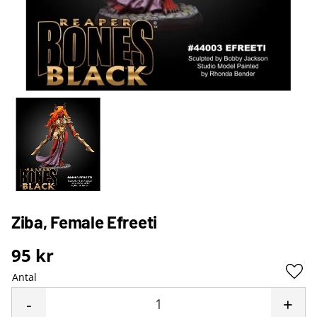
Ziba, Female Efreeti
95
kr
Antal
Lägg 
-
+