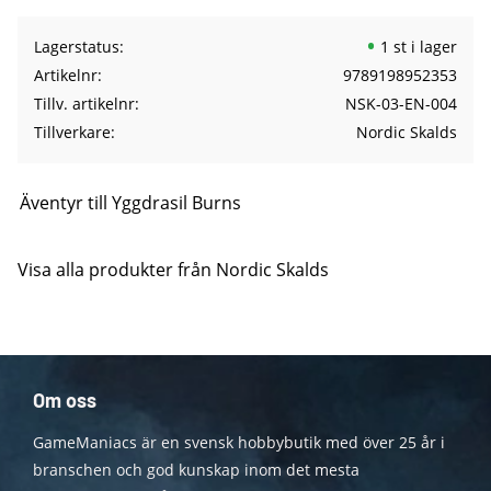
Lagerstatus
1 st i lager
Artikelnr
9789198952353
Tillv. artikelnr
NSK-03-EN-004
Tillverkare
Nordic Skalds
Äventyr till Yggdrasil Burns
Visa alla produkter från Nordic Skalds
Om oss
GameManiacs är en svensk hobbybutik med över 25 år i
branschen och god kunskap inom det mesta