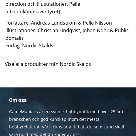
direction och illustrationer, Pelle
introduktionsäventyret).
Författare: Andreas Lundström & Pelle Nilsson
Illustrationer: Christian Lindqvist, Johan Nohr & Public
domain
Förlag: Nordic Skalds
Visa alla produkter från Nordic Skalds
Om oss
GameManiacs är en svensk hobbybutik med över 25 år i
branschen och god kunskap inom det mesta
hobbyrelaterat. Vårt fokus är alltid att du som kund skall
vara nöjd med det du köper av oss.