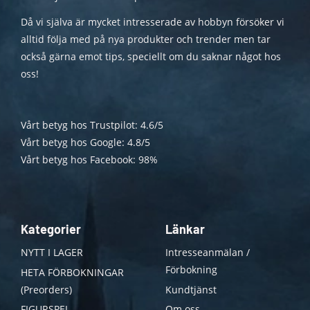
Då vi själva är mycket intresserade av hobbyn försöker vi
alltid följa med på nya produkter och trender men tar
också gärna emot tips, speciellt om du saknar något hos
oss!
Vårt betyg hos Trustpilot: 4.6/5
Vårt betyg hos Google: 4.8/5
Vårt betyg hos Facebook: 98%
Kategorier
Länkar
NYTT I LAGER
Intresseanmälan /
Förbokning
HETA FÖRBOKNINGAR
(Preorders)
Kundtjänst
FIGURSPEL
Om oss