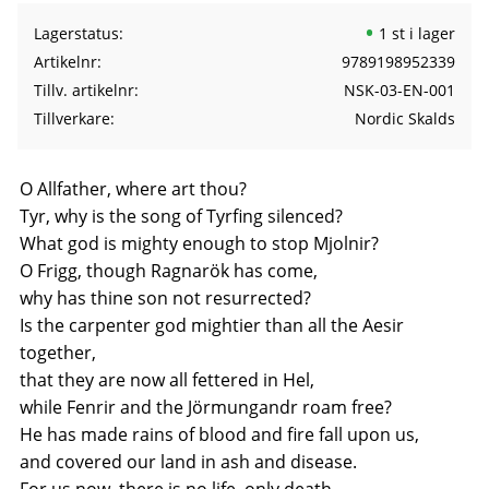
Lagerstatus
1 st i lager
Artikelnr
9789198952339
Tillv. artikelnr
NSK-03-EN-001
Tillverkare
Nordic Skalds
O Allfather, where art thou?
Tyr, why is the song of Tyrfing silenced?
What god is mighty enough to stop Mjolnir?
O Frigg, though Ragnarök has come,
why has thine son not resurrected?
Is the carpenter god mightier than all the Aesir
together,
that they are now all fettered in Hel,
while Fenrir and the Jörmungandr roam free?
He has made rains of blood and fire fall upon us,
and covered our land in ash and disease.