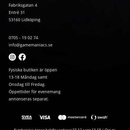
Fabriksgatan 4
Entré 31
53160 Lidköping
0705 - 19 02 74
info@gamemaniacs.se
Fysiska butiken är öppen
13-18 Måndag samt
Onsdag till Fredag.
Öppettider för evenemang
annonseras separat.
Kundservice öppen helgfri vardagar 10-12 samt 13-18 | Org.nr.