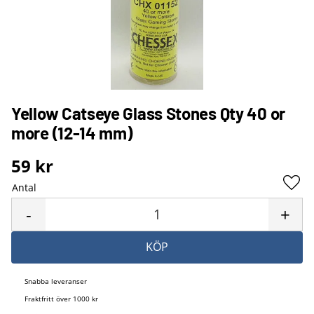
Yellow Catseye Glass Stones Qty 40 or
more (12-14 mm)
59
kr
Antal
Lägg 
-
+
KÖP
Snabba leveranser
Fraktfritt över 1000 kr