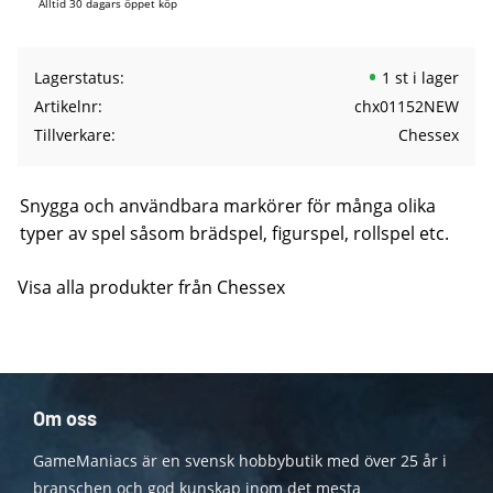
Alltid 30 dagars öppet köp
Lagerstatus
1 st i lager
Artikelnr
chx01152NEW
Tillverkare
Chessex
Snygga och användbara markörer för många olika
typer av spel såsom brädspel, figurspel, rollspel etc.
Visa alla produkter från Chessex
Om oss
GameManiacs är en svensk hobbybutik med över 25 år i
branschen och god kunskap inom det mesta