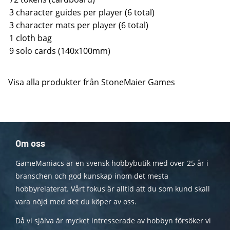
3 character guides per player (6 total)
3 character mats per player (6 total)
1 cloth bag
9 solo cards (140x100mm)
Visa alla produkter från StoneMaier Games
Om oss
GameManiacs är en svensk hobbybutik med över 25 år i
branschen och god kunskap inom det mesta
hobbyrelaterat. Vårt fokus är alltid att du som kund skall
vara nöjd med det du köper av oss.
Då vi själva är mycket intresserade av hobbyn försöker vi