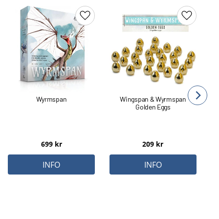
Lägg till i favoriter
Lägg till 
Wyrmspan
Wingspan & Wyrmspan
Golden Eggs
699
kr
209
kr
INFO
INFO