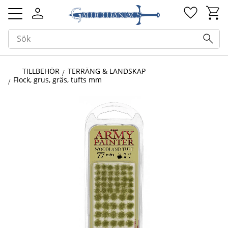
Kundv
Favorit
Meny
TILLBEHÖR
TERRÄNG & LANDSKAP
Flock, grus, gräs, tufts mm