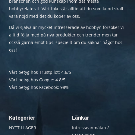
branschen och god kunskap inom det mesta
hobbyrelaterat. Vårt fokus är alltid att du som kund skall
vara nöjd med det du köper av oss.
Då vi själva är mycket intresserade av hobbyn försöker vi
alltid följa med på nya produkter och trender men tar
också gärna emot tips, speciellt om du saknar något hos
oss!
Vårt betyg hos Trustpilot: 4.6/5
Vårt betyg hos Google: 4.8/5
Vårt betyg hos Facebook: 98%
Kategorier
Länkar
NYTT I LAGER
Intresseanmälan /