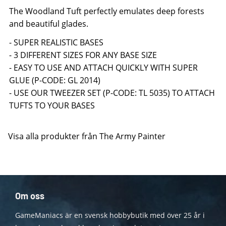
The Woodland Tuft perfectly emulates deep forests
and beautiful glades.
- SUPER REALISTIC BASES
- 3 DIFFERENT SIZES FOR ANY BASE SIZE
- EASY TO USE AND ATTACH QUICKLY WITH SUPER
GLUE (P-CODE: GL 2014)
- USE OUR TWEEZER SET (P-CODE: TL 5035) TO ATTACH
TUFTS TO YOUR BASES
Visa alla produkter från The Army Painter
Om oss
GameManiacs är en svensk hobbybutik med över 25 år i