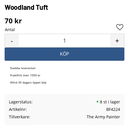
Woodland Tuft
70
kr
Antal
Lägg 
-
+
KÖP
Snabba leveranser
Fraktfritt över 1000 kr
Alltid 30 dagars öppet köp
Lagerstatus
8 st i lager
Artikelnr
BF4224
Tillverkare
The Army Painter