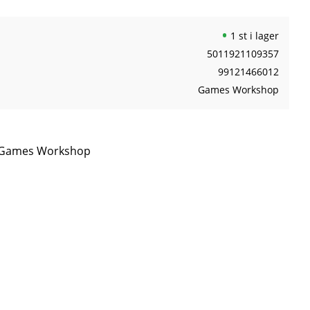
1 st i lager
5011921109357
99121466012
Games Workshop
ån Games Workshop