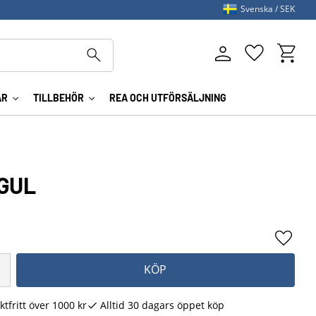
Svenska
SEK
Kundva
Favoriter
AR
TILLBEHÖR
REA OCH UTFÖRSÄLJNING
GUL
Lägg ti
KÖP
ktfritt över 1000 kr
Alltid 30 dagars öppet köp