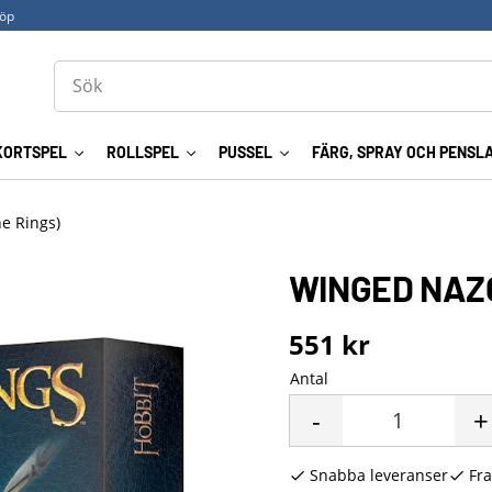
köp
KORTSPEL
ROLLSPEL
PUSSEL
FÄRG, SPRAY OCH PENSL
he Rings)
WINGED NAZ
551
kr
Antal
-
+
Snabba leveranser
Fra