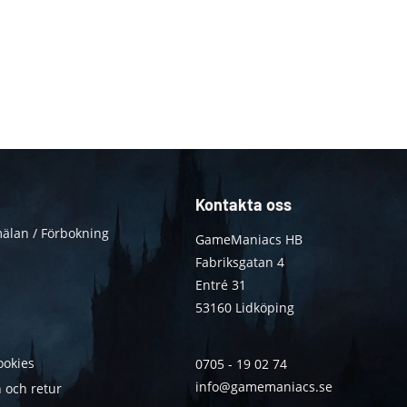
Kontakta oss
älan / Förbokning
GameManiacs HB
Fabriksgatan 4
Entré 31
53160 Lidköping
ookies
0705 - 19 02 74
info@gamemaniacs.se
 och retur