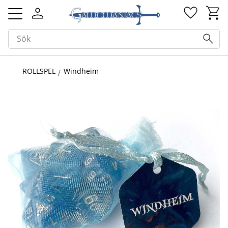
Kundv
Favorit
Meny
ROLLSPEL
Windheim