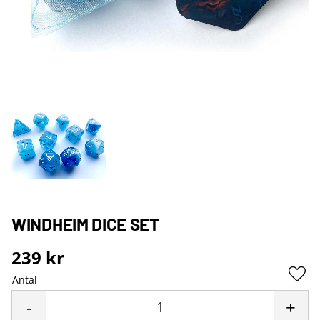
WINDHEIM DICE SET
239
kr
Antal
Lägg 
-
+