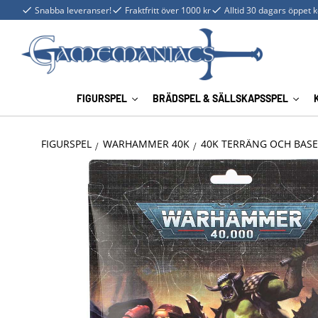
Snabba leveranser!
Fraktfritt över 1000 kr
Alltid 30 dagars öppet 
FIGURSPEL
BRÄDSPEL & SÄLLSKAPSSPEL
FIGURSPEL
WARHAMMER 40K
40K TERRÄNG OCH BAS