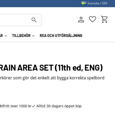
Svenska
SEK
Kundva
Favoriter
AR
TILLBEHÖR
REA OCH UTFÖRSÄLJNING
IN AREA SET (11th ed, ENG)
körer som gör det enkelt att bygga korrekta spelbord
ktfritt över 1000 kr
Alltid 30 dagars öppet köp