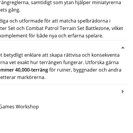
rrängreglerna, samtidigt som ytan hjälper miniatyrerna
lets gång.
iga och utformade för att matcha spelbrädorna i
er Set och Combat Patrol Terrain Set Battlezone
, vilket
t komplement för både nya och erfarna spelare.
 betydligt enklare att skapa rättvisa och konsekventa
rna vet exakt hur terrängen fungerar. Utforska gärna
mmer 40,000-terräng
för ruiner, byggnader och andra
etterar markörerna.
ån Games Workshop