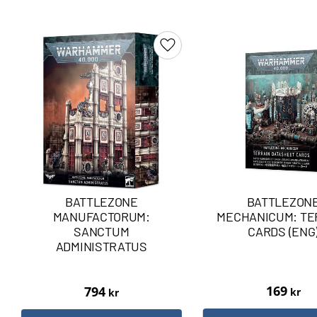
Lägg till i favoriter
BATTLEZONE
BATTLEZON
MANUFACTORUM:
MECHANICUM: TE
SANCTUM
CARDS (ENG
ADMINISTRATUS
169
794
kr
kr