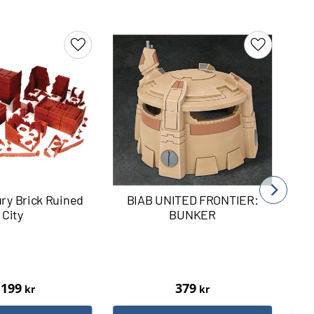
Lägg till i favoriter
Lägg till i 
ry Brick Ruined
BIAB UNITED FRONTIER:
B
City
BUNKER
 199
379
kr
kr