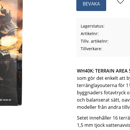
BEVAKA
Lägg 
Lagerstatus
Artikelnr
Tillv. artikelnr
Tillverkare
WH40K: TERRAIN AREA 
som gör det enkelt att
terränglayouterna för 1
byggnaders fotavtryck oc
och balanserat sätt, o
modeller från andra till
Setet innehåller 16 terrä
1,5 mm tjock vattenavvi