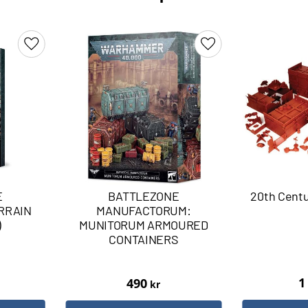
Lägg till i favoriter
Lägg till i favoriter
E
BATTLEZONE
20th Centu
RRAIN
MANUFACTORUM:
)
MUNITORUM ARMOURED
CONTAINERS
1
490
kr