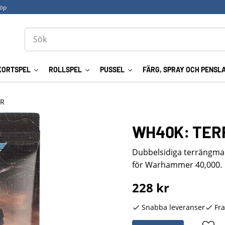
köp
KORTSPEL
ROLLSPEL
PUSSEL
FÄRG, SPRAY OCH PENSL
ER
WH40K: TERRA
Dubbelsidiga terrängmar
för Warhammer 40,000.
228
kr
Snabba leveranser
Fra