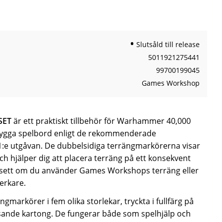
till i favoriter
Slutsåld till release
5011921275441
99700199045
Games Workshop
SET
är ett praktiskt tillbehör för Warhammer 40,000
 bygga spelbord enligt de rekommenderade
1:e utgåvan. De dubbelsidiga terrängmarkörerna visar
h hjälper dig att placera terräng på ett konsekvent
avsett om du använder Games Workshops terräng eller
verkare.
ngmarkörer i fem olika storlekar, tryckta i fullfärg på
sande kartong. De fungerar både som spelhjälp och