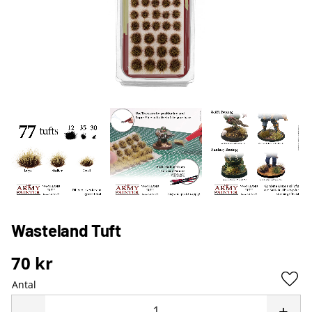
Wasteland Tuft
70
kr
Antal
Lägg 
-
+