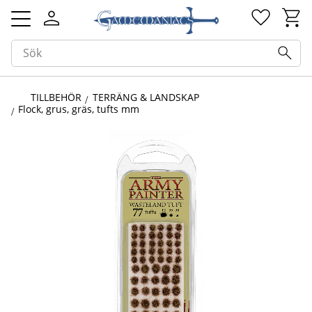
Kundv
Favorit
Meny
TILLBEHÖR
TERRÄNG & LANDSKAP
Flock, grus, gräs, tufts mm