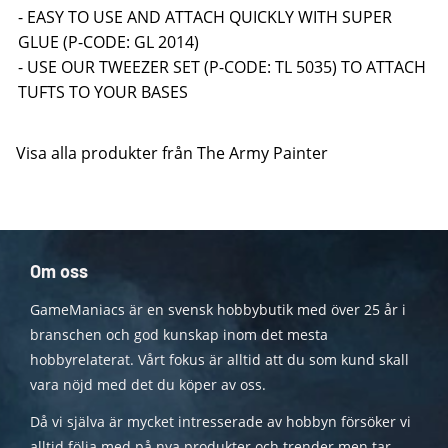
- EASY TO USE AND ATTACH QUICKLY WITH SUPER
GLUE (P-CODE: GL 2014)
- USE OUR TWEEZER SET (P-CODE: TL 5035) TO ATTACH
TUFTS TO YOUR BASES
Visa alla produkter från The Army Painter
Om oss
GameManiacs är en svensk hobbybutik med över 25 år i
branschen och god kunskap inom det mesta
hobbyrelaterat. Vårt fokus är alltid att du som kund skall
vara nöjd med det du köper av oss.
Då vi själva är mycket intresserade av hobbyn försöker vi
alltid följa med på nya produkter och trender men tar