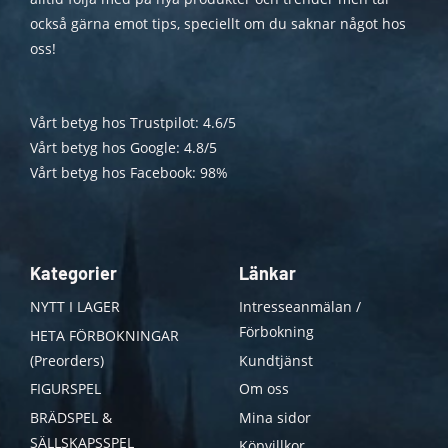
också gärna emot tips, speciellt om du saknar något hos
oss!
Vårt betyg hos Trustpilot: 4.6/5
Vårt betyg hos Google: 4.8/5
Vårt betyg hos Facebook: 98%
Kategorier
Länkar
NYTT I LAGER
Intresseanmälan /
Förbokning
HETA FÖRBOKNINGAR
(Preorders)
Kundtjänst
FIGURSPEL
Om oss
BRÄDSPEL &
Mina sidor
SÄLLSKAPSSPEL
Köpvillkor