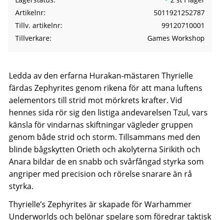
Artikelnr
5011921252787
Tillv. artikelnr
99120710001
Tillverkare
Games Workshop
Ledda av den erfarna Hurakan-mästaren Thyrielle
färdas Zephyrites genom rikena för att mana luftens
aelementors till strid mot mörkrets krafter. Vid
hennes sida rör sig den listiga andevarelsen Tzul, vars
känsla för vindarnas skiftningar vägleder gruppen
genom både strid och storm. Tillsammans med den
blinde bågskytten Orieth och akolyterna Sirikith och
Anara bildar de en snabb och svårfångad styrka som
angriper med precision och rörelse snarare än rå
styrka.
Thyrielle’s Zephyrites är skapade för
Warhammer
Underworlds
och belönar spelare som föredrar taktisk