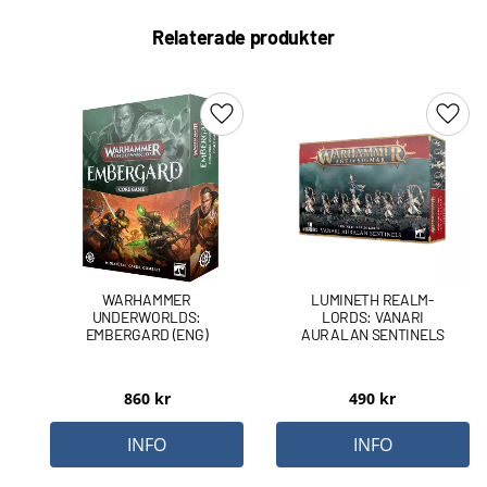
Relaterade produkter
Lägg till i favoriter
Lägg 
WARHAMMER
LUMINETH REALM-
UNDERWORLDS:
LORDS: VANARI
EMBERGARD (ENG)
AURALAN SENTINELS
860
kr
490
kr
INFO
INFO