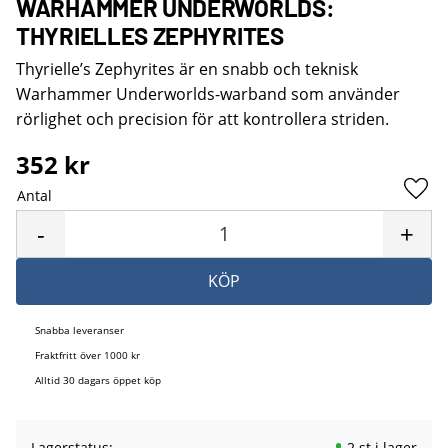
WARHAMMER UNDERWORLDS:
THYRIELLES ZEPHYRITES
Thyrielle’s Zephyrites är en snabb och teknisk
Warhammer Underworlds-warband som använder
rörlighet och precision för att kontrollera striden.
352
kr
Antal
Lägg 
-
+
KÖP
Snabba leveranser
Fraktfritt över 1000 kr
Alltid 30 dagars öppet köp
Lagerstatus
2 st i lager