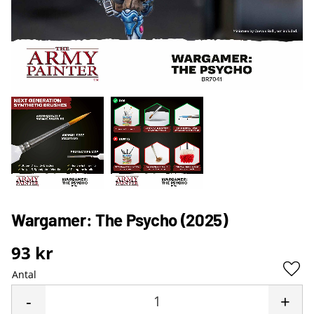
Wargamer: The Psycho (2025)
93
kr
Antal
Lägg 
-
+