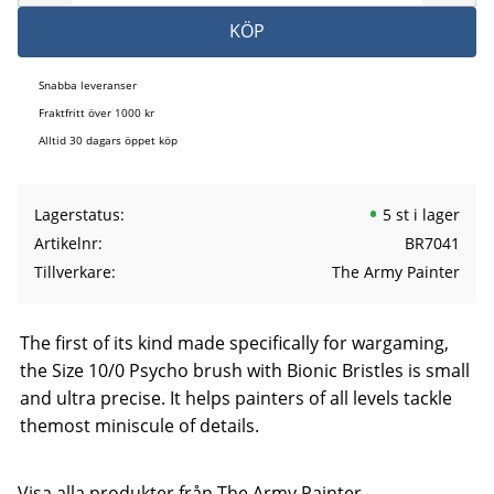
KÖP
Snabba leveranser
Fraktfritt över 1000 kr
Alltid 30 dagars öppet köp
Lagerstatus
5 st i lager
Artikelnr
BR7041
Tillverkare
The Army Painter
The first of its kind made specifically for wargaming,
the Size 10/0 Psycho brush with Bionic Bristles is small
and ultra precise. It helps painters of all levels tackle
themost miniscule of details.
Visa alla produkter från The Army Painter