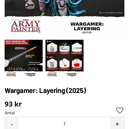
Wargamer: Layering (2025)
93
kr
Antal
Lägg 
-
+