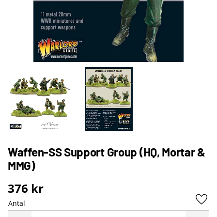
Waffen-SS Support Group (HQ, Mortar &
MMG)
376
kr
Antal
Lägg 