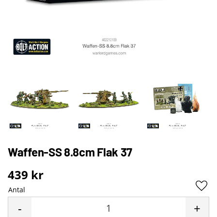
Waffen-SS 8.8cm Flak 37
439
kr
Antal
Lägg 
-
+