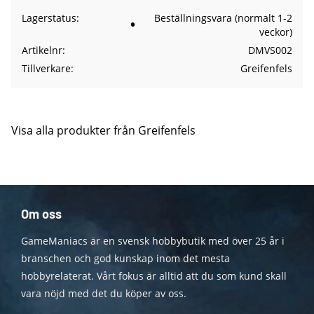
Lagerstatus
Beställningsvara (normalt 1-2
veckor)
Artikelnr
DMVS002
Tillverkare
Greifenfels
Visa alla produkter från Greifenfels
Om oss
GameManiacs är en svensk hobbybutik med över 25 år i
branschen och god kunskap inom det mesta
hobbyrelaterat. Vårt fokus är alltid att du som kund skall
vara nöjd med det du köper av oss.