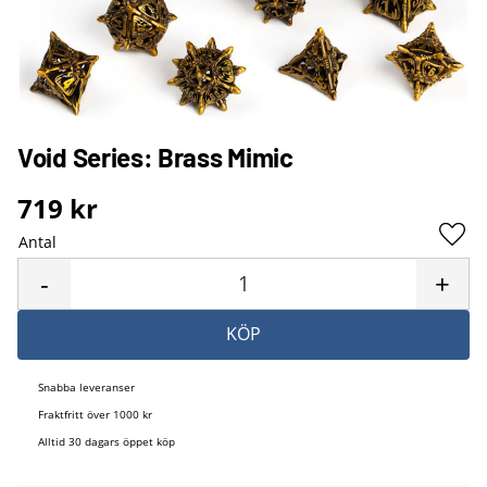
Void Series: Brass Mimic
719
kr
Antal
Lägg 
-
+
KÖP
Snabba leveranser
Fraktfritt över 1000 kr
Alltid 30 dagars öppet köp