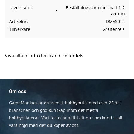
Lagerstatus
Beställningsvara (normalt 1-2
veckor)
Artikelnr
DMVS012
Tillverkare
Greifenfels
Visa alla produkter från Greifenfels
Om oss
GameManiacs är en svensk hobbybutik med över 25 år i
branschen och god kunskap inom det mesta
hobbyrelaterat. Vårt fokus är alltid att du som kund skall
vara nöjd med det du köper av oss.