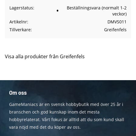
Lagerstatus
Beställningsvara (normalt 1-2
veckor)
Artikelnr
DMVS011
Tillverkare
Greifenfels
Visa alla produkter från Greifenfels
Om oss
GameManiacs är en svensk hobbybutik med över 25 år i
branschen och god kunskap inom det mesta
hobbyrelaterat. Vårt fokus är alltid att du som kund skall
vara nöjd med det du köper av oss.