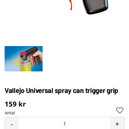
Vallejo Universal spray can trigger grip
159
kr
Antal
Lägg 
-
+