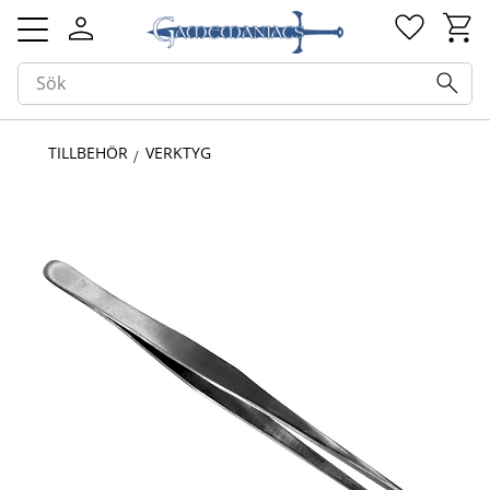
Kundv
Favorit
Meny
TILLBEHÖR
VERKTYG