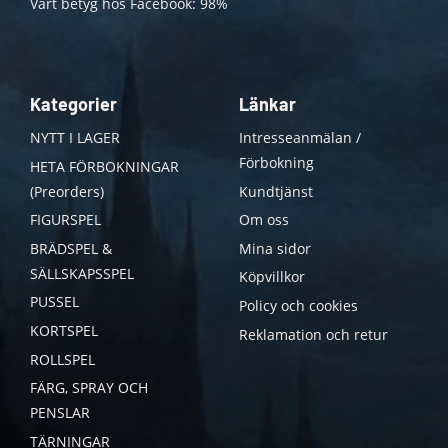
Vårt betyg hos Facebook: 98%
Kategorier
Länkar
NYTT I LAGER
Intresseanmälan /
Förbokning
HETA FÖRBOKNINGAR
(Preorders)
Kundtjänst
FIGURSPEL
Om oss
BRÄDSPEL &
Mina sidor
SÄLLSKAPSSPEL
Köpvillkor
PUSSEL
Policy och cookies
KORTSPEL
Reklamation och retur
ROLLSPEL
FÄRG, SPRAY OCH
PENSLAR
TÄRNINGAR