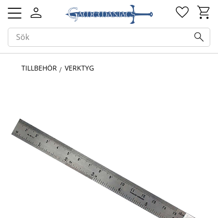
Kundv
Favorit
Meny
TILLBEHÖR
VERKTYG