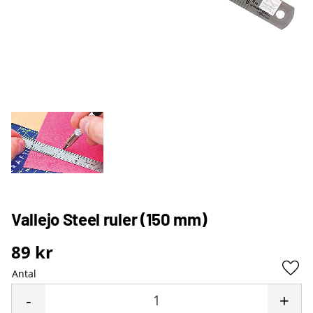
Vallejo Steel ruler (150 mm)
89
kr
Antal
Lägg 
-
+