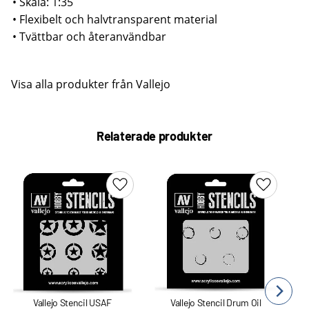
• Skala: 1:35
• Flexibelt och halvtransparent material
• Tvättbar och återanvändbar
Visa alla produkter från Vallejo
Relaterade produkter
Lägg till i favoriter
Lägg till 
Vallejo Stencil USAF
Vallejo Stencil Drum Oil