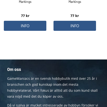
Markings
Markings
77
kr
77
kr
INFO
INFO
Om oss
GameManiacs är en svensk hobbybutik med över 25 år i
branschen och god kunskap inom det mesta
hobbyrelaterat. Vårt fokus är alltid att du som kund skall
vara nöjd med det du köper av oss.
Då vi själva är mycket intresserade av hobbyn försöker vi