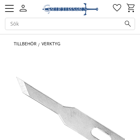
Kundv
Favorit
Meny
TILLBEHÖR
VERKTYG