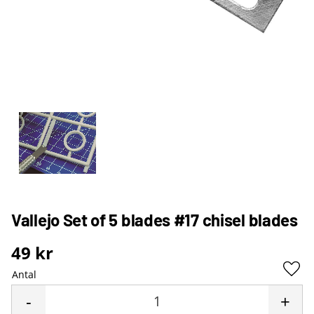
Vallejo Set of 5 blades #17 chisel blades
49
kr
Antal
Lägg 
-
+