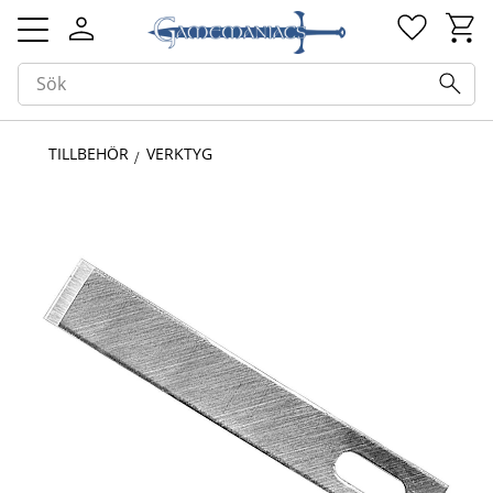
Kundv
Favorit
Meny
TILLBEHÖR
VERKTYG