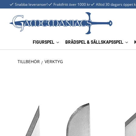
Snabba leveranser!
Fraktfritt över 1000 kr
Alltid 30 dagars öppet 
FIGURSPEL
BRÄDSPEL & SÄLLSKAPSSPEL
TILLBEHÖR
VERKTYG