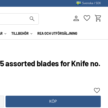
Svenska
SEK
Kundva
Favoriter
AR
TILLBEHÖR
REA OCH UTFÖRSÄLJNING
 5 assorted blades for Knife no.
Lägg ti
KÖP