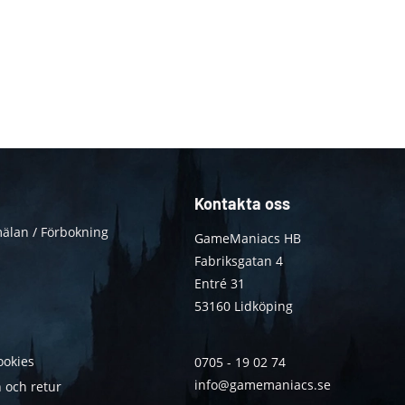
Kontakta oss
älan / Förbokning
GameManiacs HB
Fabriksgatan 4
Entré 31
53160 Lidköping
ookies
0705 - 19 02 74
info@gamemaniacs.se
 och retur