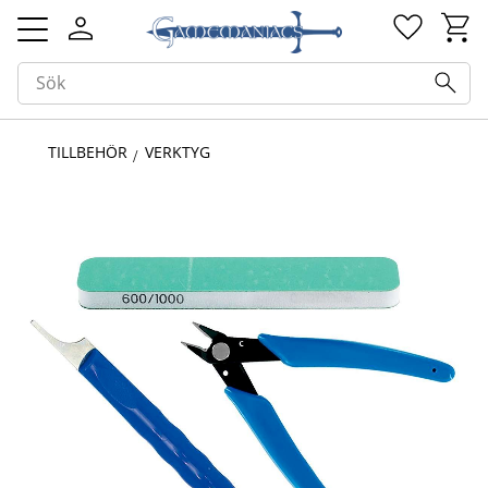
Kundv
Favorit
Meny
TILLBEHÖR
VERKTYG