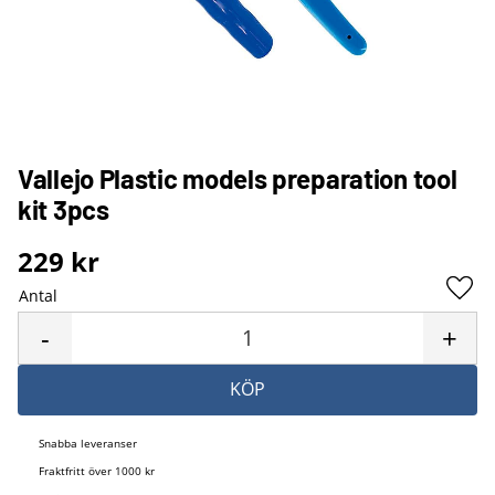
Vallejo Plastic models preparation tool
kit 3pcs
229
kr
Antal
Lägg 
-
+
KÖP
Snabba leveranser
Fraktfritt över 1000 kr