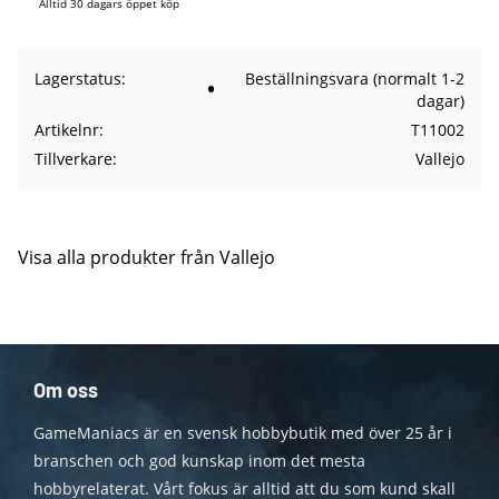
Alltid 30 dagars öppet köp
Lagerstatus
Beställningsvara (normalt 1-2
dagar)
Artikelnr
T11002
Tillverkare
Vallejo
Visa alla produkter från Vallejo
Om oss
GameManiacs är en svensk hobbybutik med över 25 år i
branschen och god kunskap inom det mesta
hobbyrelaterat. Vårt fokus är alltid att du som kund skall